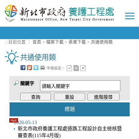
進入內容區塊
Togg
navi
:::
目前位置 ：
首頁
>
檔案下載
>
表單下載
>
共通使用類
共通使用類
字級設定：
關鍵字
標題
2026-05-13
新北市政府養護工程處道路工程設計自主檢核暨
審查表(115年4月版)