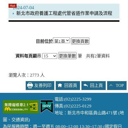
2024-07-04
新北市政府養護工程處代管省道作業申請及流程
目前位於
資料每頁顯示
筆
共有
2
筆資料
瀏覽人次：2773 人
友善列印
回首頁
回上頁
TOP
電話:(02)2225-3299
傳真:(02)2225-0129
地址：新北市中和區員山路471號 (
地
圖
、
交通資訊
)
為民服務時間：週一至週五 08:00~12:00 13:30~17:30 (國定假日