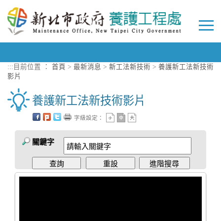
進入內容區塊
Togg
navi
:::
目前位置 ：
首頁
>
最新消息
>
新工法新技術
>
養護新工法新技術
影片
養護新工法新技術影片
字級設定：
關鍵字