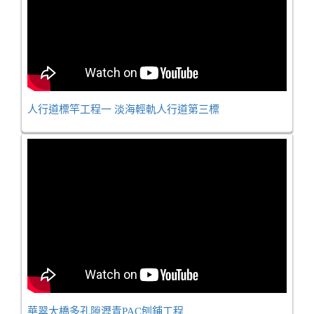
人行道標竿工程一 淡海輕軌人行道第三標
華翠大橋多孔隙瀝青PAC刨鋪工程