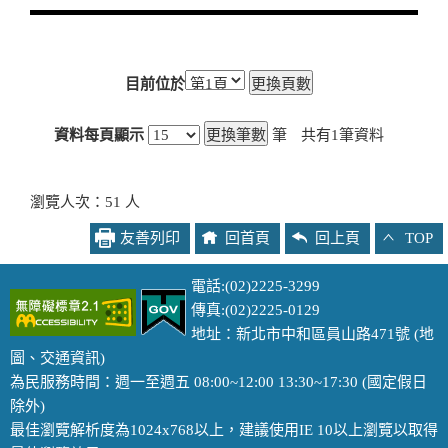
目前位於
資料每頁顯示
筆
共有
1
筆資料
瀏覽人次：51 人
友善列印
回首頁
回上頁
TOP
電話:(02)2225-3299
傳真:(02)2225-0129
地址：新北市中和區員山路471號 (
地
圖
、
交通資訊
)
為民服務時間：週一至週五 08:00~12:00 13:30~17:30 (國定假日
除外)
最佳瀏覽解析度為1024x768以上，建議使用IE 10以上瀏覽以取得