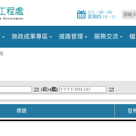
115 - 08 - 06
星期四 18 : 11
息
施政成果專區
道路管理
服務交流
檔
訊
(起)~
(迄)
標題
發