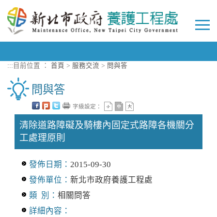
進入內容區塊
Togg
navi
:::
目前位置 ：
首頁
>
服務交流
>
問與答
問與答
字級設定：
清除道路障礙及騎樓內固定式路障各機關分
工處理原則
發佈日期：
2015-09-30
發佈單位：
新北市政府養護工程處
類 別：
相關問答
詳細內容：